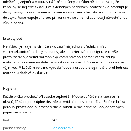
odvětvích, zejména v potravinářském průmyslu. Obecně se má za to, že
kapaliny se nejlépe skladují ve skleněných nádobách, protože sklo nevstupuje
do výměnných reakcí a nemění chemické složení látek, které s ním přicházejí
do styku. Vaše nápoje si proto při kontaktu se sklenicí zachovají původní chuť,
vůni a barvu.
Je to stylové
Není žádným tajemstvím, že sklo zaujímá jedno z předních míst
v architektonickém designu budov, ale i interiérového designu. A to vše
proto, že sklo je velmi harmonicky kombinováno s téměř všemi druhy
materiálů, příjemné na dotek a praktické při použití. Skleněná brčka nejsou
výjimkou. V každém pokrmu vypadají docela draze a elegantně a průhlednost
materiálu dodává exkluzivitu.
Hygiena
Každé brčko prochází při vysoké teplotě (+1400 stupňů Celsia) zatavením
okrajů, čímž dojde k úplné dezinfekci vnitřního povrchu brčka. Poté se brčka
perou v profesionální pračce v 96° alkoholu a následně balí do jednotlivých
papírových obalů.
Kód
342
Jméno značky
:
Teploceramic