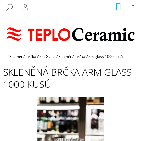
K
Přejít
NÁKUP
M
HLEDAT
na
KOŠÍK
O
PŘIHLÁŠENÍ
ZPĚT
ZPĚT
obsah
Š
Í
C
K
O
P
Domů
Skleněná brčka ArmiGlass
/
Skleněná brčka Armiglass 1000 kusů
O
T
SKLENĚNÁ BRČKA ARMIGLASS
Ř
1000 KUSŮ
E
B
U
J
E
T
E
N