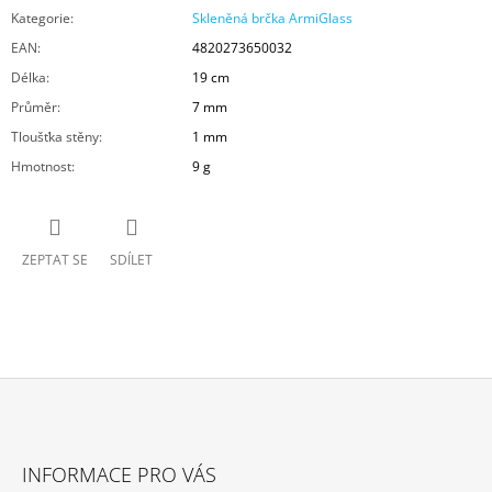
Kategorie
:
Skleněná brčka ArmiGlass
EAN
:
4820273650032
Délka
:
19 cm
Průměr
:
7 mm
Tloušťka stěny
:
1 mm
Hmotnost
:
9 g
ZEPTAT SE
SDÍLET
Z
Á
INFORMACE PRO VÁS