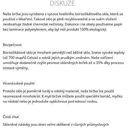
DISKUZE
Naše brčka jsou vyrobena z vysoce kvalitního borosilikátového skla, které se
používá v lékařství. Takové sklo je plně recyklovatelné a ve svém složení
neobsahuje žádné chemické nečistoty. Dokonce i na obaly používáme papír
bez laminace polyetylenem, aby byl náš produkt 100% ekologický.
Bezpečnost
Borosilikátové sklo je mnohem pevnější než běžné sklo. Snese vysoké teploty
(až 700 stupňů Celsia) a odolá jejich prudkým změnám. Naše zařízení
umožňuje dodatečně zvýšit pevnost skleněných brček až o 35% díky procesu
iontové výměny.
Vícenásobné použití
Protože sklo je poměrně tvrdý a odolný materiál, naše brčka lze použít
neomezeně mnohokrát. K mytí brček můžete použít speciální kartáč, myčku
na nádobí nebo je jednoduše opláchnout pod tekoucí vodou.
Čistá chuť
Skleněné nádoby jsou dnes velmi oblíbené v různých průmyslových