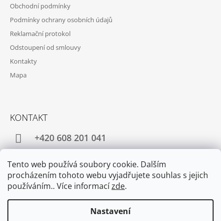
P
Obchodní podmínky
A
Podmínky ochrany osobních údajů
T
Reklamační protokol
Í
Odstoupení od smlouvy
Kontakty
Mapa
KONTAKT
+420 608 201 041
obchod@teploceramic.cz
Tento web používá soubory cookie. Dalším
procházením tohoto webu vyjadřujete souhlas s jejich
používáním.. Více informací
zde
.
Facebook
Instagram
Nastavení