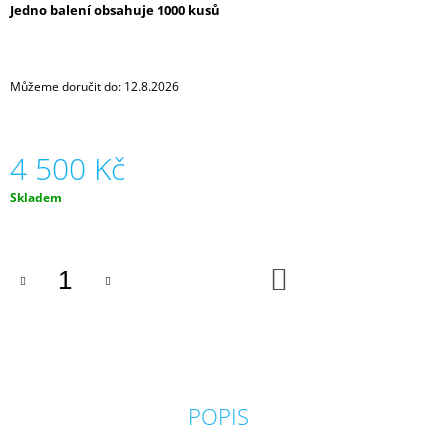
Jedno balení obsahuje 1000 kusů
J
E
M
E
Můžeme doručit do:
12.8.2026
KERAMICKÝ
TOPNÝ
PANEL
4 500 Kč
TCM
RA
Měrná
Skladem
WIFI
cena:
750
MRAMOR
2
DO
6
KOŠÍKU
990
Kč
POPIS