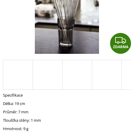
A
J
Í
T
?
Z
ZDARMA
D
A
HLEDAT
R
A
D
Specifikace
O
Délka: 19 cm
P
O
Průměr: 7 mm
R
Tloušťka stěny: 1 mm
U
Č
Hmotnost: 9 g
U