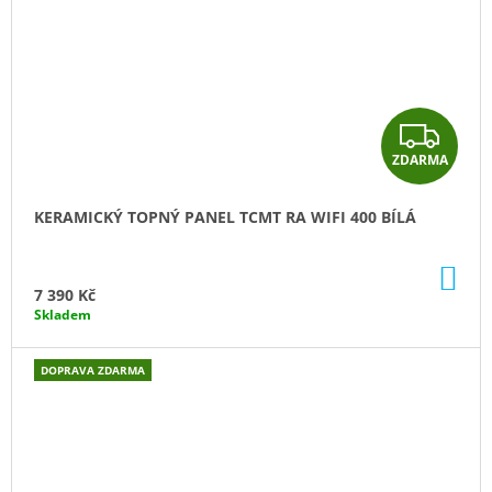
Z
ZDARMA
D
A
KERAMICKÝ TOPNÝ PANEL TCMT RA WIFI 400 BÍLÁ
R
DO
M
KO
7 390 Kč
Skladem
A
DOPRAVA ZDARMA