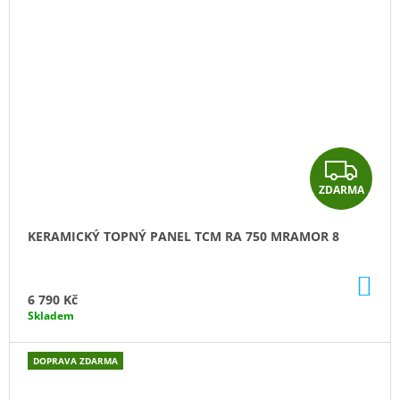
Z
ZDARMA
D
A
KERAMICKÝ TOPNÝ PANEL TCM RA 750 MRAMOR 8
R
DO
M
KO
6 790 Kč
Skladem
A
DOPRAVA ZDARMA