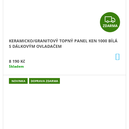
Z
ZDARMA
D
A
KERAMICKO/GRANITOVÝ TOPNÝ PANEL KEN 1000 BÍLÁ
S DÁLKOVÝM OVLADAČEM
R
DO
M
KO
8 190 Kč
Skladem
A
NOVINKA
DOPRAVA ZDARMA