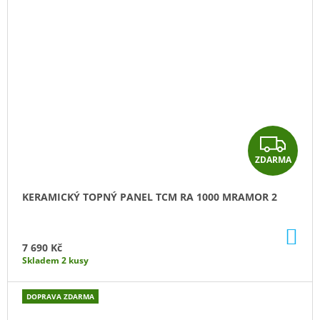
Z
ZDARMA
D
A
KERAMICKÝ TOPNÝ PANEL TCM RA 1000 MRAMOR 2
R
DO
M
KO
7 690 Kč
Skladem 2 kusy
A
DOPRAVA ZDARMA