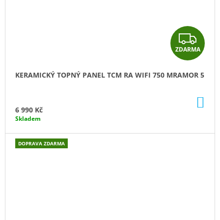
Z
ZDARMA
D
A
KERAMICKÝ TOPNÝ PANEL TCM RA WIFI 750 MRAMOR 5
R
DO
M
KO
6 990 Kč
Skladem
A
DOPRAVA ZDARMA