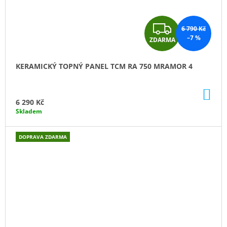
Z
6 790 Kč
–7 %
ZDARMA
D
A
KERAMICKÝ TOPNÝ PANEL TCM RA 750 MRAMOR 4
R
DO
M
KO
6 290 Kč
Skladem
A
DOPRAVA ZDARMA