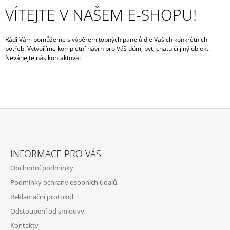
VÍTEJTE V NAŠEM E-SHOPU!
Rádi Vám pomůžeme s výběrem topných panelů dle Vašich konkrétních
potřeb. Vytvoříme kompletní návrh pro Váš dům, byt, chatu či jiný objekt.
Neváhejte nás kontaktovat.
Z
Á
INFORMACE PRO VÁS
P
Obchodní podmínky
A
Podmínky ochrany osobních údajů
T
Reklamační protokol
Í
Odstoupení od smlouvy
Kontakty