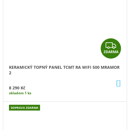
Z
ZDARMA
D
A
KERAMICKÝ TOPNÝ PANEL TCMT RA WIFI 500 MRAMOR
2
R
DO
M
KO
8 290 Kč
skladem 1 ks
A
DOPRAVA ZDARMA