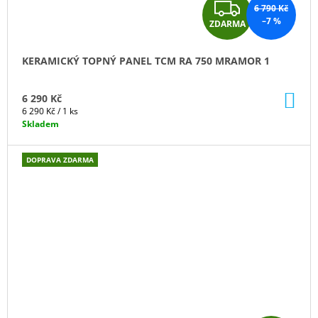
Z
6 790 Kč
–7 %
ZDARMA
D
A
KERAMICKÝ TOPNÝ PANEL TCM RA 750 MRAMOR 1
R
DO
6 290 Kč
M
KO
Měrná
6 290 Kč / 1 ks
cena:
Skladem
A
DOPRAVA ZDARMA