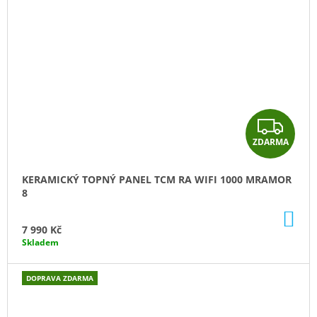
Z
ZDARMA
D
A
KERAMICKÝ TOPNÝ PANEL TCM RA WIFI 1000 MRAMOR
8
R
DO
M
KO
7 990 Kč
Skladem
A
DOPRAVA ZDARMA