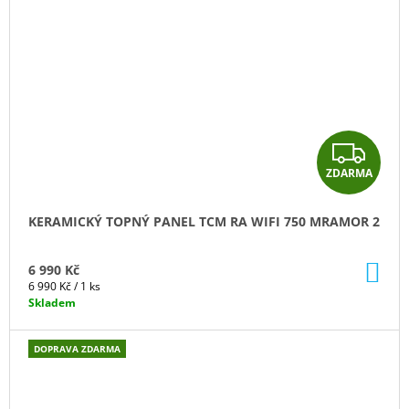
Z
ZDARMA
D
A
KERAMICKÝ TOPNÝ PANEL TCM RA WIFI 750 MRAMOR 2
R
DO
6 990 Kč
M
KO
Měrná
6 990 Kč / 1 ks
cena:
Skladem
A
DOPRAVA ZDARMA