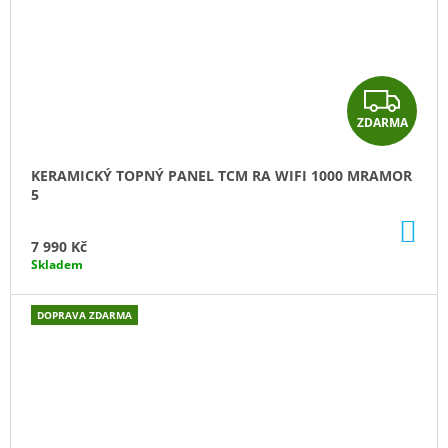
Z
ZDARMA
D
A
KERAMICKÝ TOPNÝ PANEL TCM RA WIFI 1000 MRAMOR
5
R
DO
M
KO
7 990 Kč
Skladem
A
DOPRAVA ZDARMA