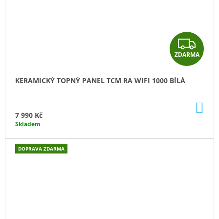
Z
ZDARMA
D
A
KERAMICKÝ TOPNÝ PANEL TCM RA WIFI 1000 BÍLÁ
R
DO
M
KO
7 990 Kč
Skladem
A
DOPRAVA ZDARMA