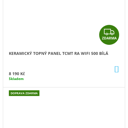
Z
ZDARMA
D
A
KERAMICKÝ TOPNÝ PANEL TCMT RA WIFI 500 BÍLÁ
R
DO
M
KO
8 190 Kč
Skladem
A
DOPRAVA ZDARMA