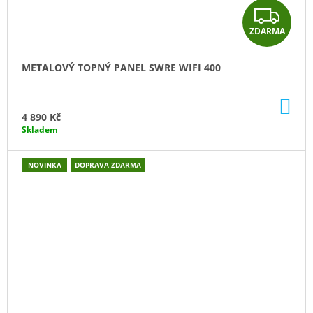
Z
ZDARMA
D
A
METALOVÝ TOPNÝ PANEL SWRE WIFI 400
R
DO
M
KO
4 890 Kč
Skladem
A
NOVINKA
DOPRAVA ZDARMA