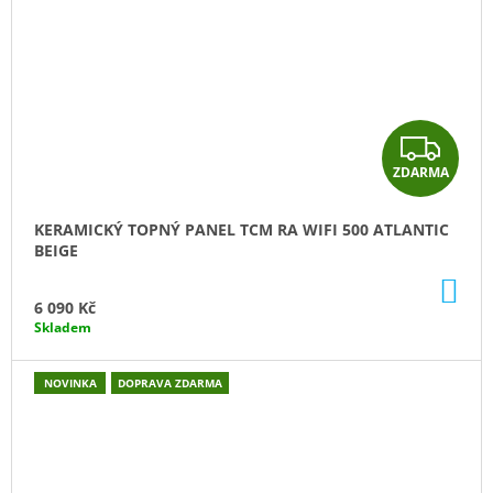
Z
ZDARMA
D
A
KERAMICKÝ TOPNÝ PANEL TCM RA WIFI 500 ATLANTIC
BEIGE
R
DO
M
KO
6 090 Kč
Skladem
A
NOVINKA
DOPRAVA ZDARMA