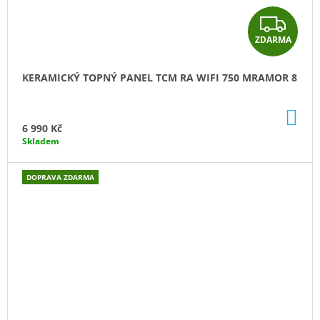
Z
ZDARMA
D
A
KERAMICKÝ TOPNÝ PANEL TCM RA WIFI 750 MRAMOR 8
R
DO
M
KO
6 990 Kč
Skladem
A
DOPRAVA ZDARMA