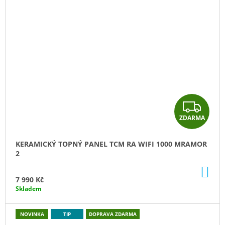
Z
ZDARMA
D
A
KERAMICKÝ TOPNÝ PANEL TCM RA WIFI 1000 MRAMOR
2
R
DO
M
KO
7 990 Kč
Skladem
A
NOVINKA
TIP
DOPRAVA ZDARMA