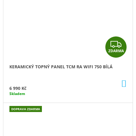
Z
ZDARMA
D
A
KERAMICKÝ TOPNÝ PANEL TCM RA WIFI 750 BÍLÁ
R
DO
M
KO
6 990 Kč
Skladem
A
DOPRAVA ZDARMA