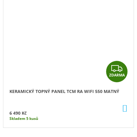
Z
ZDARMA
D
A
KERAMICKÝ TOPNÝ PANEL TCM RA WIFI 550 MATNÝ
R
DO
M
KO
6 490 Kč
Skladem 5 kusů
A