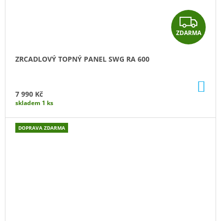
Z
ZDARMA
D
A
ZRCADLOVÝ TOPNÝ PANEL SWG RA 600
R
DO
M
KO
7 990 Kč
skladem 1 ks
A
DOPRAVA ZDARMA