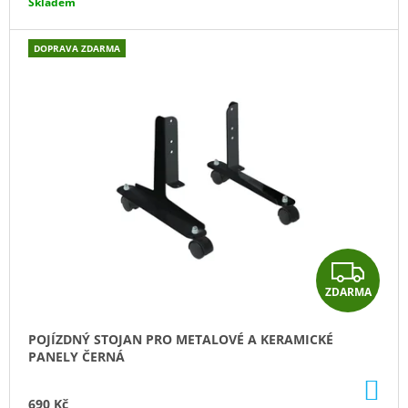
Skladem
A
J
E
M
DOPRAVA ZDARMA
E
ZRCADLOVÝ
TOPNÝ
PANEL
SWG
RA
600
7
990
Kč
Z
ZDARMA
D
A
POJÍZDNÝ STOJAN PRO METALOVÉ A KERAMICKÉ
PANELY ČERNÁ
R
DO
M
KO
690 Kč