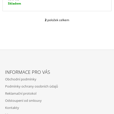
Skladem
A
2
položek celkem
O
V
L
Á
D
A
C
Í
P
Z
R
Á
V
INFORMACE PRO VÁS
P
K
Obchodní podmínky
Y
A
V
Podmínky ochrany osobních údajů
T
Ý
Reklamační protokol
P
Í
I
Odstoupení od smlouvy
S
Kontakty
U