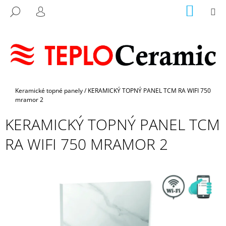
K
Přejít
NÁKUP
M
HLEDAT
na
KOŠÍK
O
PŘIHLÁŠENÍ
ZPĚT
ZPĚT
obsah
Š
Í
C
K
O
P
Domů
Keramické topné panely
/
KERAMICKÝ TOPNÝ PANEL TCM RA WIFI 750
O
mramor 2
T
Ř
KERAMICKÝ TOPNÝ PANEL TCM
E
RA WIFI 750 MRAMOR 2
B
U
J
E
T
E
N