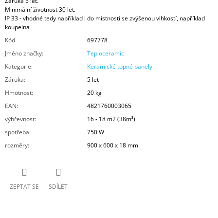
Záruka 5 let.
Minimální životnost 30 let.
IP 33 - vhodné tedy například i do místností se zvýšenou vlhkostí, například
koupelna
Kód
697778
Jméno značky
:
Teploceramic
Kategorie
:
Keramické topné panely
Záruka
:
5 let
Hmotnost
:
20 kg
EAN
:
4821760003065
výhřevnost
:
16 - 18 m2 (38m³)
spotřeba
:
750 W
rozměry
:
900 x 600 x 18 mm
ZEPTAT SE
SDÍLET