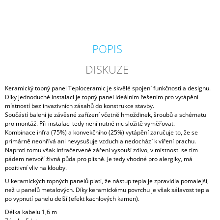
POPIS
DISKUZE
Keramický topný panel Teploceramic je skvělé spojení funkčnosti a designu.
Díky jednoduché instalaci je topný panel ideálním řešením pro vytápění
místností bez invazivních zásahů do konstrukce stavby.
Součástí balení je závěsné zařízení včetně hmoždinek, šroubů a schématu
pro montáž. Při instalaci tedy není nutné nic složitě vyměřovat.
Kombinace infra (75%) a konvekčního (25%) vytápění zaručuje to, že se
primárně neohřívá ani nevysušuje vzduch a nedochází k víření prachu.
Naproti tomu však infračervené záření vysouší zdivo, v místnosti se tím
pádem netvoří živná půda pro plísně. Je tedy vhodné pro alergiky, má
pozitivní vliv na klouby.
U keramických topných panelů platí, že nástup tepla je zpravidla pomalejší,
než u panelů metalových. Díky keramickému povrchu je však sálavost tepla
po vypnutí panelu delší (efekt kachlových kamen).
Délka kabelu 1,6 m