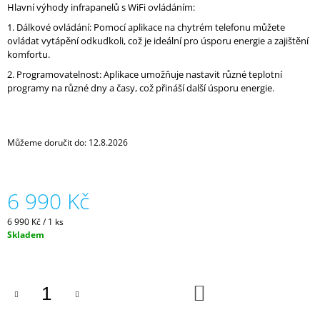
Hlavní výhody infrapanelů s WiFi ovládáním:
J
E
1. Dálkové ovládání: Pomocí aplikace na chytrém telefonu můžete
M
ovládat vytápění odkudkoli, což je ideální pro úsporu energie a zajištění
E
komfortu.
2. Programovatelnost: Aplikace umožňuje nastavit různé teplotní
KERAMICKÝ
programy na různé dny a časy, což přináší další úsporu energie.
TOPNÝ
PANEL
TCM
RA
Můžeme doručit do:
12.8.2026
750
MRAMOR
8
6
6 990 Kč
790
Kč
Měrná
6 990 Kč / 1 ks
cena:
Skladem
DO
KOŠÍKU