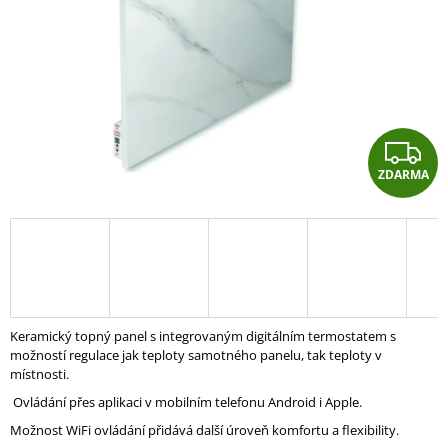
A
J
Í
T
?
Z
ZDARMA
D
A
HLEDAT
R
D
A
O
Keramický topný panel s integrovaným digitálním termostatem s
P
možností regulace jak teploty samotného panelu, tak teploty v
O
místnosti.
R
Ovládání přes aplikaci v mobilním telefonu Android i Apple.
U
Č
Možnost WiFi ovládání přidává další úroveň komfortu a flexibility.
U